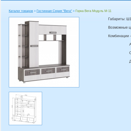
Каталог товаров
>
Гостинная Серия "Вега"
>
Горка Вега Модуль М-11
Габариты: Ш
Возможные ц
Комбинации - 
Анкор тём
Серый ду
Дуб соно